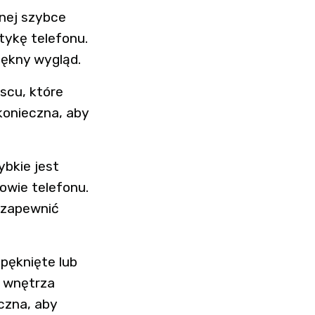
lnej szybce
tykę telefonu.
iękny wygląd.
scu, które
onieczna, aby
ybkie jest
owie telefonu.
 zapewnić
 pęknięte lub
o wnętrza
czna, aby