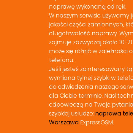
naprawę wykonaną od ręki.
W naszym serwisie używamy je
jakości części zamiennych, k
długotrwałość naprawy. Wymia
zajmuje zazwyczaj około 10-20
może się różnić w zależności
telefonu.
Jeśli jesteś zainteresowany tą
wymiana tylnej szybki w tele
do odwiedzenia naszego ser
dla Ciebie terminie. Nasi tech
odpowiedzą na Twoje pytania
szybkiej usłudze:
naprawa tel
Warszawa
ExpressGSM.