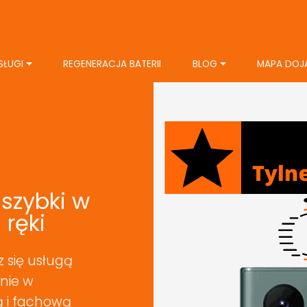
SŁUGI
REGENERACJA BATERII
BLOG
MAPA DOJ
szybki w
 ręki
sz się usługą
onie w
ą i fachową