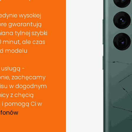
dynie wysokiej
tóre gwarantują
na tylnej szybki
 minut, ale czas
 od modelu
 usługą -
fonie, zachęcamy
wisu w dogodnym
nicy z chęcią
 i pomogą Ci w
efonów