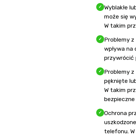
Wyblakłe lu
może się w
W takim prz
Problemy z 
wpływa na 
przywrócić 
Problemy z 
pęknięte lu
W takim prz
bezpieczne
Ochrona prze
uszkodzone,
telefonu. W