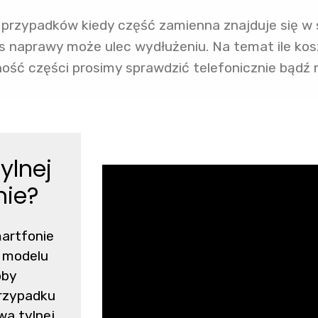
rzypadków kiedy część zamienna znajduje się w 
s naprawy może ulec wydłużeniu. Na temat ile kos
ość części prosimy sprawdzić telefonicznie bądź 
ylnej
nie?
martfonie
d modelu
oby
rzypadku
a tylnej