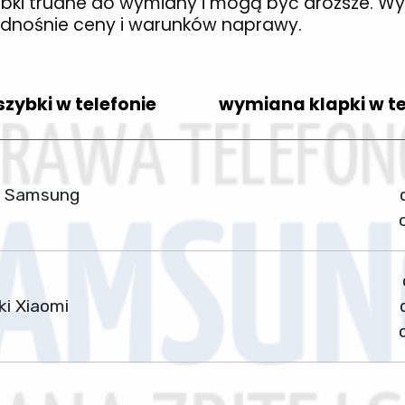
bki trudne do wymiany i mogą być droższe. Wy
odnośnie ceny i warunków naprawy.
szybki w telefonie
wymiana klapki w te
i Samsung
ki Xiaomi